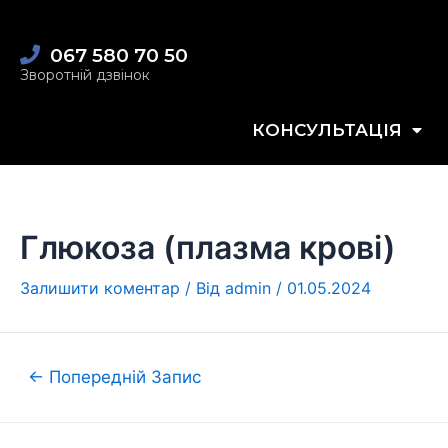
067 580 70 50
Зворотній дзвінок
КОНСУЛЬТАЦІЯ
Глюкоза (плазма крові)
Залишити коментар
/ Від
admin
/
01.05.2024
←
Попередній Запис