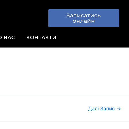
Записатись
онлайн
О НАС
КОНТАКТИ
Далі Запис
→